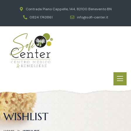
Contrada Piano Cappelle, 144, 82100 Benevento BN
0824 1743861
info@sofi-center.it
WISHLIST