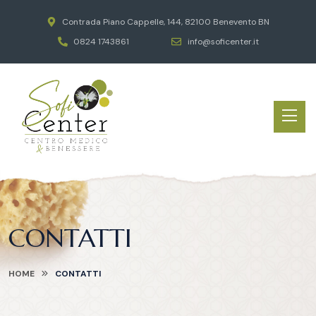
Contrada Piano Cappelle, 144, 82100 Benevento BN
0824 1743861
info@soficenter.it
CONTATTI
HOME
CONTATTI