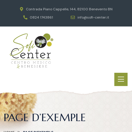
Contrada Piano Cappelle, 144, 82100 Benevento BN
0824 1743861
info@sofi-center.it
PAGE D’EXEMPLE