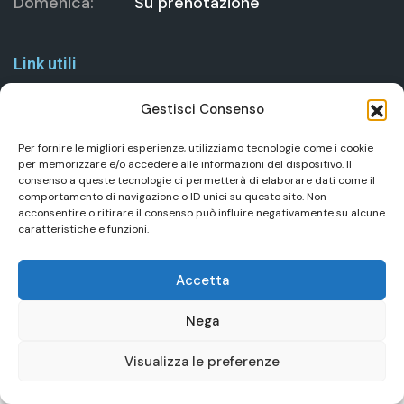
Domenica:
Su prenotazione
Link utili
Gestisci Consenso
SERVIZI SPA
Per fornire le migliori esperienze, utilizziamo tecnologie come i cookie
CHI SIAMO
per memorizzare e/o accedere alle informazioni del dispositivo. Il
consenso a queste tecnologie ci permetterà di elaborare dati come il
CONTATTI
comportamento di navigazione o ID unici su questo sito. Non
acconsentire o ritirare il consenso può influire negativamente su alcune
caratteristiche e funzioni.
Accetta
Copyright
2026 Soficenter. All Rights Reserved. Developed by
Ygital
Nega
Visualizza le preferenze