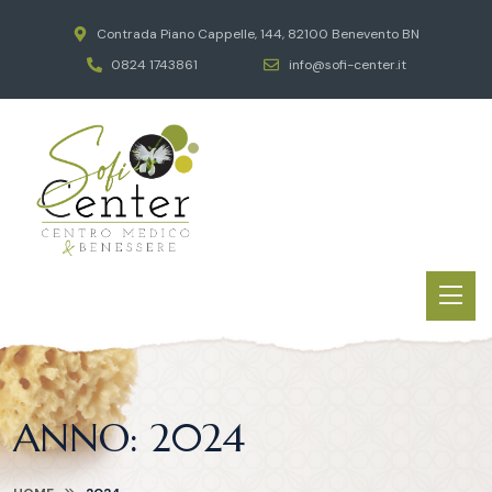
Contrada Piano Cappelle, 144, 82100 Benevento BN
0824 1743861
info@sofi-center.it
ANNO:
2024